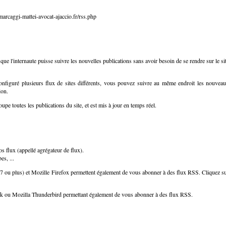
arcaggi-mattei-avocat-ajaccio.fr/rss.php
ue l'internaute puisse suivre les nouvelles publications sans avoir besoin de se rendre sur le si
configuré plusieurs flux de sites différents, vous pouvez suivre au même endroit les nouvea
ion.
pe toutes les publications du site, et est mis à jour en temps réel.
os flux (appellé agrégateur de flux).
es, ...
n 7 ou plus) et Mozille Firefox permettent également de vous abonner à des flux RSS. Cliquez s
ok ou Mozilla Thunderbird permettant également de vous abonner à des flux RSS.