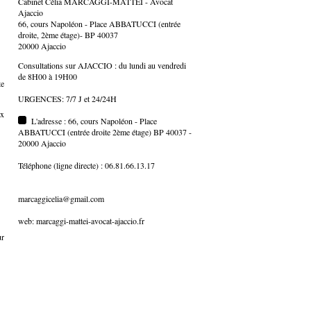
Cabinet Célia MARCAGGI-MATTEI - Avocat
Ajaccio
66, cours Napoléon - Place ABBATUCCI (entrée
droite, 2ème étage)- BP 40037
20000 Ajaccio
Consultations sur AJACCIO : du lundi au vendredi
de 8H00 à 19H00
te
URGENCES: 7/7 J et 24/24H
ux
L'adresse : 66, cours Napoléon - Place
ABBATUCCI (entrée droite 2ème étage) BP 40037 -
20000 Ajaccio
Téléphone (ligne directe) : 06.81.66.13.17
marcaggicelia@gmail.com
web: marcaggi-mattei-avocat-ajaccio.fr
ur