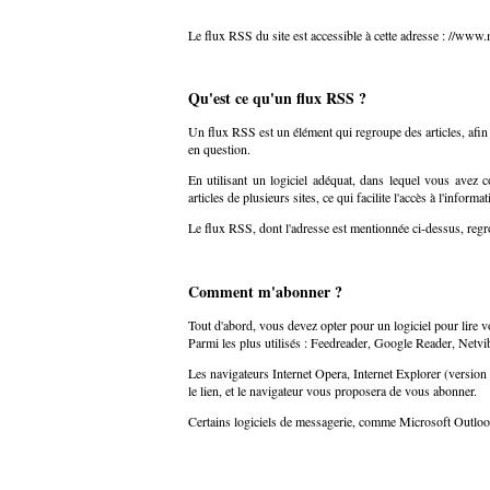
Le flux RSS du site est accessible à cette adresse :
//www.m
Qu'est ce qu'un flux RSS ?
Un flux RSS est un élément qui regroupe des articles, afin q
en question.
En utilisant un logiciel adéquat, dans lequel vous avez 
articles de plusieurs sites, ce qui facilite l'accès à l'informat
Le flux RSS, dont l'adresse est mentionnée ci-dessus, regrou
Comment m'abonner ?
Tout d'abord, vous devez opter pour un logiciel pour lire v
Parmi les plus utilisés : Feedreader, Google Reader, Netvib
Les navigateurs Internet Opera, Internet Explorer (versio
le lien, et le navigateur vous proposera de vous abonner.
Certains logiciels de messagerie, comme Microsoft Outlo